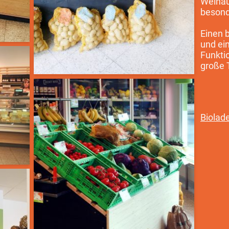
Weinau
besond
Einen 
und ei
Funktio
große 
Biolad