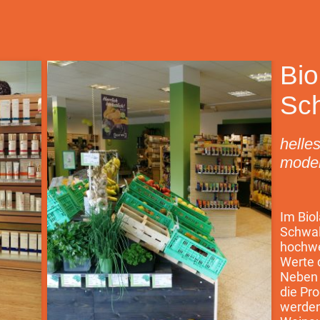
Bio
Sch
helle
mode
Im Biol
Schwal
hochwer
Werte 
Neben 
die Pr
werden