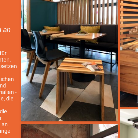
n an
für
aten.
rsetzen
lichen
und
alien -
e, die
die
r
h an
lange